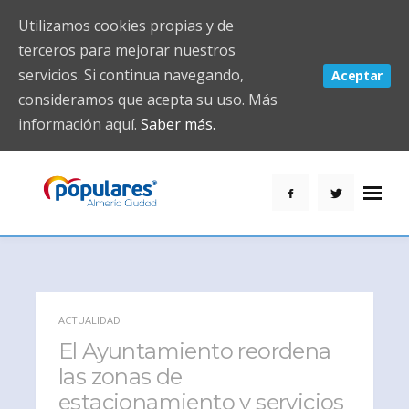
Utilizamos cookies propias y de
terceros para mejorar nuestros
servicios. Si continua navegando,
Aceptar
consideramos que acepta su uso. Más
información aquí.
Saber más.
ACTUALIDAD
El Ayuntamiento reordena
las zonas de
estacionamiento y servicios