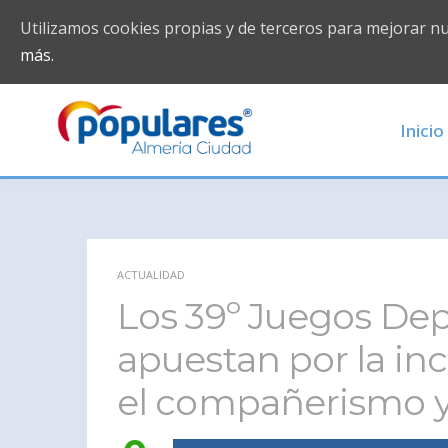
Utilizamos cookies propias y de terceros para mejorar n
más.
Inicio
ACTUALIDAD
Los 39º Juegos Dep
apuestan por la in
el compañerismo y 