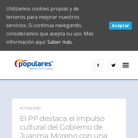
Utilizamos cookies propias y de
terceros para mejorar nuestros
servicios. Si continua navegando,
Aceptar
consideramos que acepta su uso. Más
información aquí.
Saber más.
ACTUALIDAD
El PP destaca el impulso
cultural del Gobierno de
Juanma Moreno con una