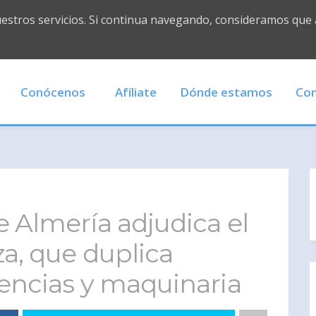
uestros servicios. Si continua navegando, consideramos que
Conócenos
Afíliate
Dónde estamos
Con
 Almería adjudica el
za, que duplica
encias y maquinaria