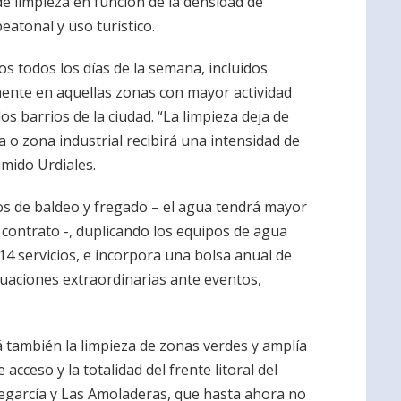
de limpieza en función de la densidad de
peatonal y uso turístico.
os todos los días de la semana, incluidos
mente en aquellas zonas con mayor actividad
los barrios de la ciudad. “La limpieza deja de
a o zona industrial recibirá una intensidad de
umido Urdiales.
ios de baldeo y fregado – el agua tendrá mayor
contrato -, duplicando los equipos de agua
4 servicios, e incorpora una bolsa anual de
tuaciones extraordinarias ante eventos,
á también la limpieza de zonas verdes y amplía
acceso y la totalidad del frente litoral del
egarcía y Las Amoladeras, que hasta ahora no